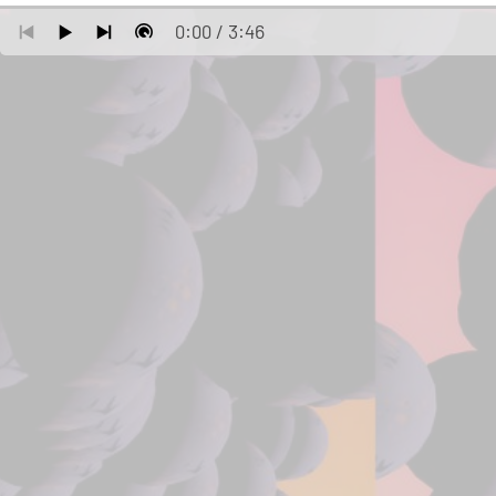
0:00
/
3:46